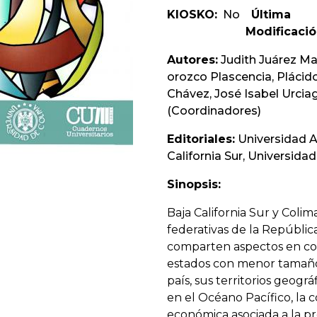
KIOSKO:
No
Última
Modificació
Autores:
Judith Juárez Ma
orozco Plascencia, Plácid
Chávez, José Isabel Urciag
(Coordinadores)
Editoriales:
Universidad 
California Sur, Universida
Sinopsis:
Baja California Sur y Coli
federativas de la Repúbli
comparten aspectos en co
estados con menor tamaño
país, sus territorios geogr
en el Océano Pacífico, la 
económica asociada a la p