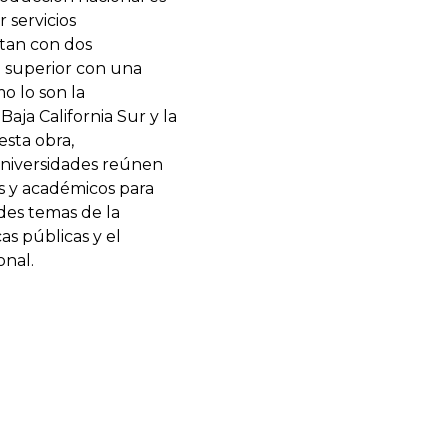
r servicios
tan con dos
n superior con una
o lo son la
ja California Sur y la
esta obra,
universidades reúnen
s y académicos para
des temas de la
as públicas y el
onal.