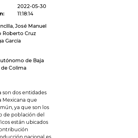
2022-05-30
n:
11:18:14
ncilla, José Manuel
o Roberto Cruz
a Garcí­a
Autónomo de Baja
d de Colima
ma son dos entidades
ca Mexicana que
mún, ya que son los
 de población del
áficos están ubicados
contribución
roducción nacional es