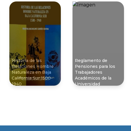
Historia de las
Reglamento de
Relaciones Hombre
Pensiones para los
Naturaleza en Baja
Trabajadores
California Sur 1500-
Académicos de la
1940
Universidad
Autónoma de Baja
California Sur