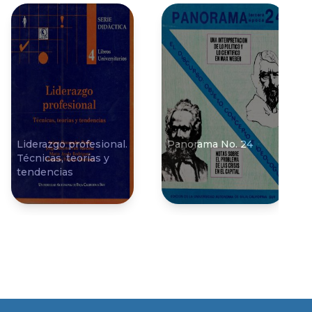
Liderazgo profesional.
Panorama No. 24
Técnicas, teorí­as y
tendencias