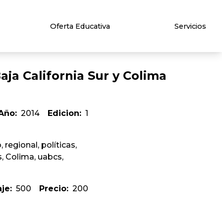
Oferta Educativa
Servicios
aja California Sur y Colima
Año:
2014
Edicion:
1
 regional, polí­ticas,
s, Colima, uabcs,
aje:
500
Precio:
200