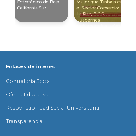
Estratégico de Baja
Mujer que Trabaja en
California Sur
el Sector Comercio:
La Paz, B.C.S.
Cuadernos
Universitarios. Núm.
16
Enlaces de interés
Contraloría Social
Oferta Educativa
Responsabilidad Social Universitaria
Transparencia