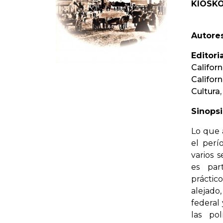
KIOSKO
Autores
Editoria
Califor
Californ
Cultura,
Sinopsi
Lo que 
el perí
varios 
es par
práctic
alejado
federal
las po