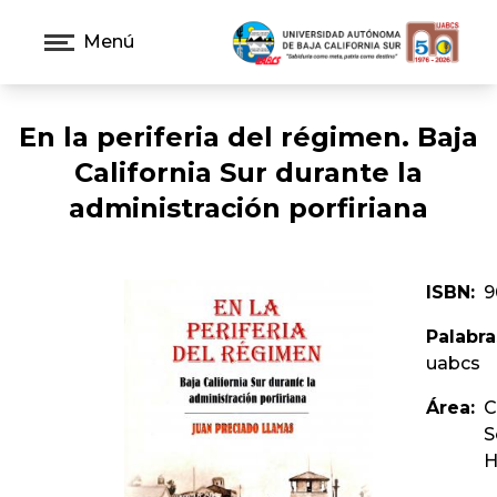
Menú
En la periferia del régimen. Baja
California Sur durante la
administración porfiriana
ISBN:
9
Palabra
uabcs
Área:
C
S
H