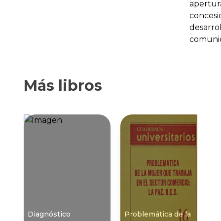
apertu
concesi
desarro
comunic
Más libros
Diagnóstico
Problemática de la