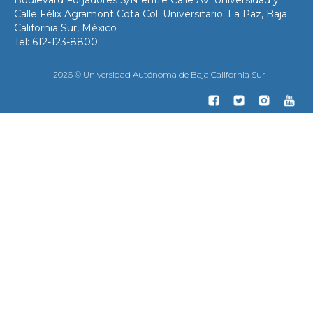
Boulevard Forjadores S/N entre Calle Av. Universidad y
Calle Félix Agramont Cota Col. Universitario. La Paz, Baja
California Sur, México
Tel: 612-123-8800
2026 © Universidad Autónoma de Baja California Sur