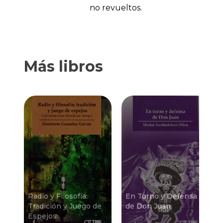
no revueltos.
Más libros
Radio y Filosofí­a:
En Torno y Defensa
Tradición y Juego de
de Don Juan
Espejos.