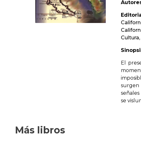
Autores
Editoria
Califor
Californ
Cultura,
Sinopsi
El pres
moment
imposib
surgen 
señales
se vislu
Más libros