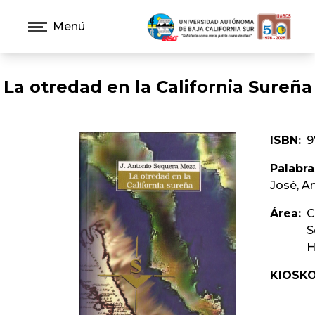
Menú
La otredad en la California Sureña
ISBN:
9
Palabra
José, An
Área:
C
S
H
KIOSKO