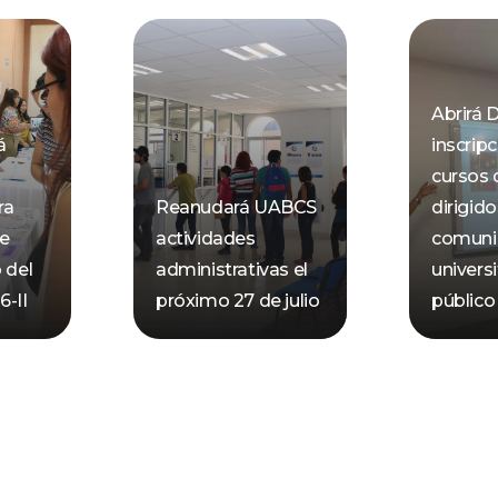
Abrirá 
á
inscrip
cursos 
ra
Reanudará UABCS
dirigido
de
actividades
comuni
 del
administrativas el
universi
-II
próximo 27 de julio
público