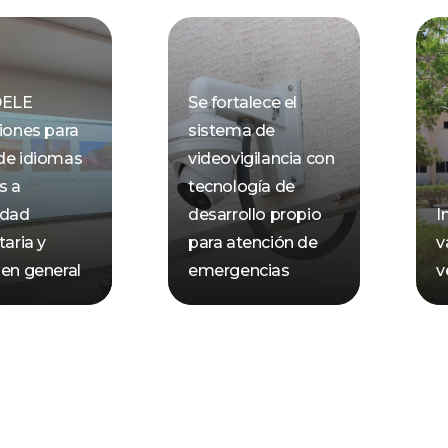
DELE
Se fortalece el
ciones para
sistema de
de idiomas
videovigilancia con
s a
tecnología de
dad
desarrollo propio
I
taria y
para atención de
v
 en general
emergencias
v