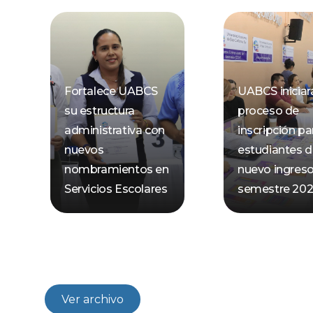
Fortalece UABCS
UABCS iniciar
su estructura
proceso de
administrativa con
inscripción pa
nuevos
estudiantes 
nombramientos en
nuevo ingreso
Servicios Escolares
semestre 2026
Ver archivo