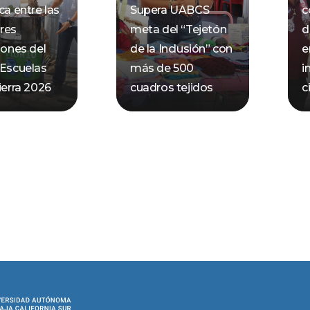
ca entre las
Supera UABCS
c
res
meta del “Tejetón
d
iones del
de la Inclusión” con
e
 Escuelas
más de 500
i
ierra 2026
cuadros tejidos
c