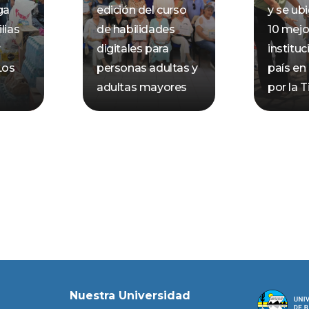
ga
edición del curso
y se ubi
lias
de habilidades
10 mejo
r
digitales para
instituc
Los
personas adultas y
país en
adultas mayores
por la T
Nuestra Universidad