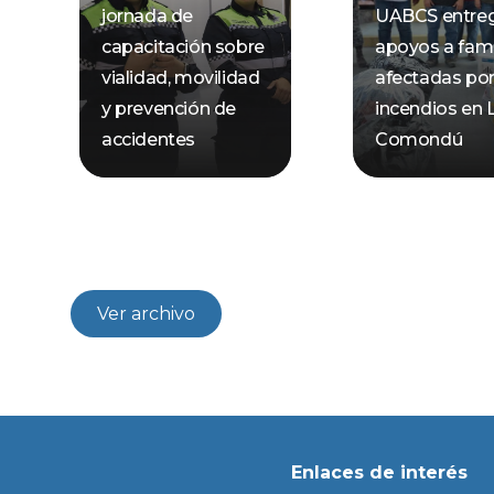
jornada de
UABCS entre
capacitación sobre
apoyos a fami
vialidad, movilidad
afectadas po
y prevención de
incendios en 
accidentes
Comondú
Ver archivo
Enlaces de interés