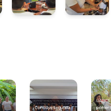
UABCS 
Concluye segunda
primer 