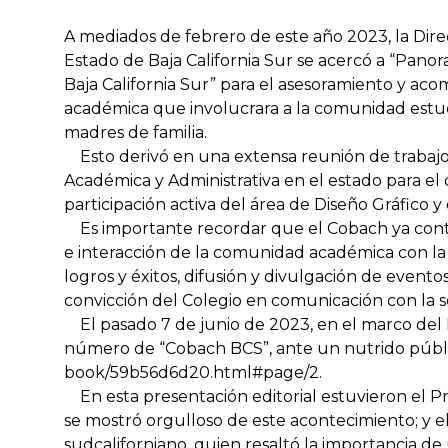
A mediados de febrero de este año 2023, la Dire
Estado de Baja California Sur se acercó a “Pano
Baja California Sur” para el asesoramiento y aco
académica que involucrara a la comunidad estud
madres de familia.
Esto derivó en una extensa reunión de trabajo
Académica y Administrativa en el estado para el d
participación activa del área de Diseño Gráfico y
Es importante recordar que el Cobach ya contab
e interacción de la comunidad académica con la 
logros y éxitos, difusión y divulgación de eventos
convicción del Colegio en comunicación con la s
El pasado 7 de junio de 2023, en el marco del D
número de “Cobach BCS”, ante un nutrido públ
book/59b56d6d20.html#page/2
.
En esta presentación editorial estuvieron el P
se mostró orgulloso de este acontecimiento; y e
sudcaliforniano, quien resaltó la importancia de