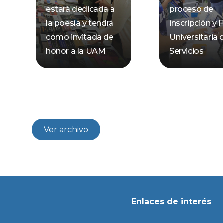
estará dedicada a
proceso de
la poesía y tendrá
inscripción y F
como invitada de
Universitaria 
honor a la UAM
Servicios
Ver archivo
Enlaces de interés