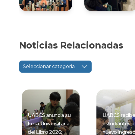
Noticias Relacionadas
Seleccionar categoria
UABCS anuncia su
UABCS recibe
Feria Universitaria
estudiantes 
del Libro 2026;
nuevo ingres