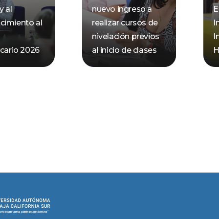
y al
nuevo ingreso a
E
cimiento al
realizar cursos de
I
nivelación previos
I
ecario 2026
al inicio de clases
H