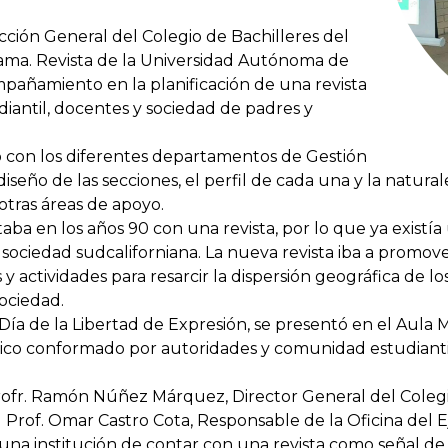
cción General del Colegio de Bachilleres del
rama. Revista de la Universidad Autónoma de
mpañamiento en la planificación de una revista
iantil, docentes y sociedad de padres y
 con los diferentes departamentos de Gestión
iseño de las secciones, el perfil de cada una y la natural
 otras áreas de apoyo.
a en los años 90 con una revista, por lo que ya existí
sociedad sudcaliforniana. La nueva revista iba a promove
 y actividades para resarcir la dispersión geográfica de l
ociedad.
ía de la Libertad de Expresión, se presentó en el Aula 
ico conformado por autoridades y comunidad estudianti
rofr. Ramón Núñez Márquez, Director General del Colegi
l Prof. Omar Castro Cota, Responsable de la Oficina del 
 una institución de contar con una revista como señal de