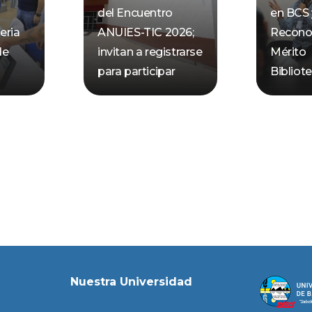
del Encuentro
en BCS 
eria
ANUIES-TIC 2026;
Recono
de
invitan a registrarse
Mérito
para participar
Bibliot
Nuestra Universidad