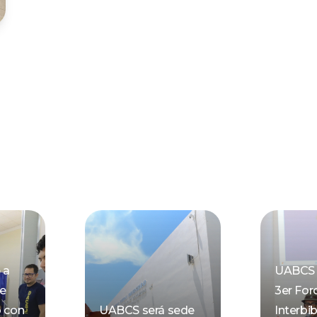
 a
UABCS 
de
3er For
o con
UABCS será sede
Interbib