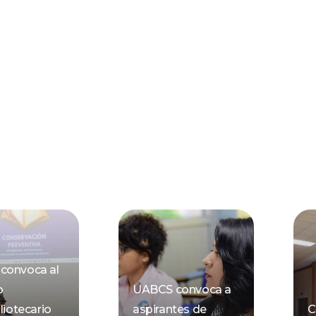
convoca al
o
UABCS convoca a
liotecario
aspirantes de
C