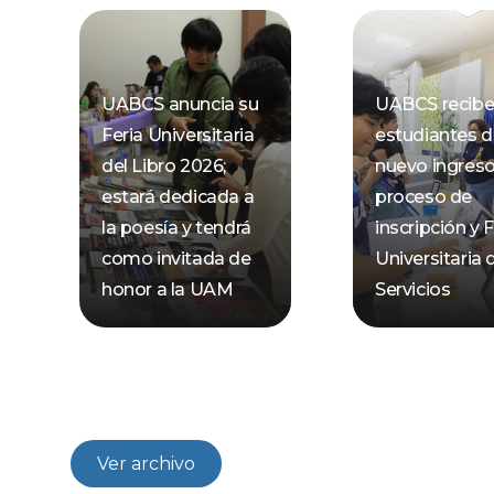
UABCS anuncia su
UABCS recibe
Feria Universitaria
estudiantes 
del Libro 2026;
nuevo ingres
estará dedicada a
proceso de
la poesía y tendrá
inscripción y F
como invitada de
Universitaria 
honor a la UAM
Servicios
Ver archivo