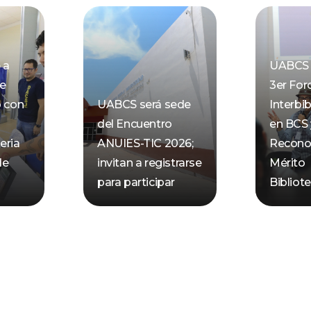
 a
UABCS 
de
3er For
o con
UABCS será sede
Interbib
del Encuentro
en BCS 
eria
ANUIES-TIC 2026;
Recono
de
invitan a registrarse
Mérito
para participar
Bibliot