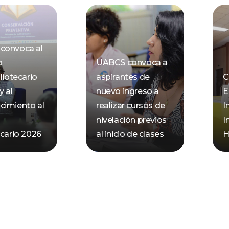
convoca al
o
UABCS convoca a
liotecario
aspirantes de
C
y al
nuevo ingreso a
E
cimiento al
realizar cursos de
I
nivelación previos
I
ecario 2026
al inicio de clases
H