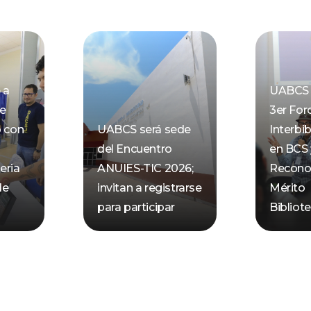
 a
UABCS 
de
3er For
o con
UABCS será sede
Interbib
del Encuentro
en BCS 
eria
ANUIES-TIC 2026;
Recono
de
invitan a registrarse
Mérito
para participar
Bibliot