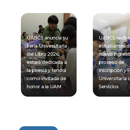
UABCS anuncia su
UABCS recibe
Feria Universitaria
estudiantes 
del Libro 2026;
nuevo ingres
estará dedicada a
proceso de
la poesía y tendrá
inscripción y F
como invitada de
Universitaria 
honor a la UAM
Servicios