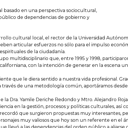
l basado en una perspectiva sociocultural,
do público de dependencias de gobierno y
rrollo cultural local, el rector de la Universidad Autóno
deben articular esfuerzos no sólo para el impulso econó
espirituales de la ciudadanía.
o multidisciplinario que, entre 1995 y 1998, participar
californiana, con la intención de generar en la escena u
e que le diera sentido a nuestra vida profesional. Gra
 través de una metodología común, aportáramos desde el 
de la Dra. Yamile Deriche Redondo y Mtro. Alejandro Roja
encia en la gestión, procesos y políticas culturales, así 
 recordó que surgieron propuestas muy interesantes, p
rsonajes muy valiosos que hoy son un referente en el ám
ue llevó a las dependencias del orden público a aliarse 