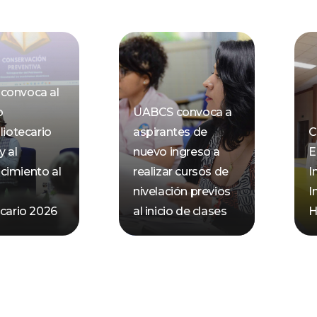
convoca al
o
UABCS convoca a
liotecario
aspirantes de
C
y al
nuevo ingreso a
E
cimiento al
realizar cursos de
I
nivelación previos
I
ecario 2026
al inicio de clases
H