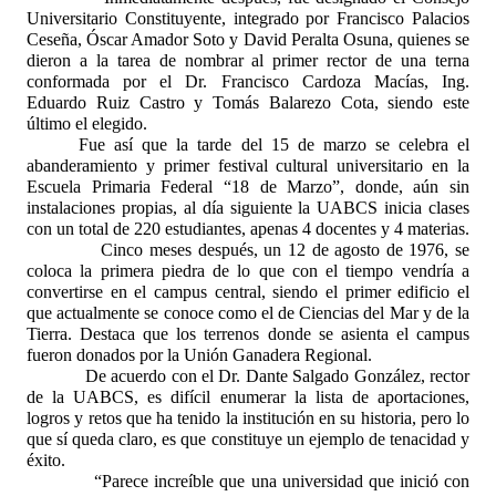
Universitario Constituyente, integrado por Francisco Palacios
Ceseña, Óscar Amador Soto y David Peralta Osuna, quienes se
dieron a la tarea de nombrar al primer rector de una terna
conformada por el Dr. Francisco Cardoza Macías, Ing.
Eduardo Ruiz Castro y Tomás Balarezo Cota, siendo este
último el elegido.
Fue así que la tarde del 15 de marzo se celebra el
abanderamiento y primer festival cultural universitario
en la
Escuela Primaria Federal “18 de Marzo”, donde, aún sin
instalaciones propias, al día siguiente la UABCS inicia clases
con un total de 220 estudiantes, apenas 4 docentes y 4 materias.
Cinco meses después, un 12 de agosto de 1976, se
coloca la primera piedra de lo que con el tiempo vendría a
convertirse en el campus central, siendo el primer edificio el
que actualmente se conoce como el de Ciencias del Mar y de la
Tierra. Destaca que los terrenos donde se asienta el campus
fueron donados por la Unión Ganadera Regional.
De acuerdo con el Dr. Dante Salgado González, rector
de la UABCS, es difícil enumerar la lista de aportaciones,
logros y retos que ha tenido la institución en su historia, pero lo
que sí queda claro, es que constituye un ejemplo de tenacidad y
éxito.
“Parece increíble que una universidad que inició con