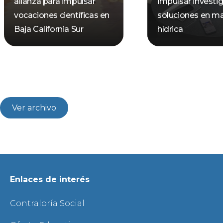
alianza para impulsar
impulsar investi
vocaciones científicas en
soluciones en ma
Baja California Sur
hídrica
Ver archivo
Enlaces de interés
Contraloría Social