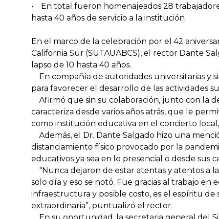
• En total fueron homenajeados 28 trabajadore
hasta 40 años de servicio a la institución
En el marco de la celebración por el 42 anivers
California Sur (SUTAUABCS), el rector Dante Sal
lapso de 10 hasta 40 años.
En compañía de autoridades universitarias y sin
para favorecer el desarrollo de las actividades s
Afirmó que sin su colaboración, junto con la del
caracteriza desde varios años atrás, que le perm
como institución educativa en el concierto local,
Además, el Dr. Dante Salgado hizo una mención 
distanciamiento físico provocado por la pandemi
educativos ya sea en lo presencial o desde sus c
“Nunca dejaron de estar atentas y atentos a las
solo día y eso se notó. Fue gracias al trabajo en
infraestructura y posible costo, es el espíritu d
extraordinaria”, puntualizó el rector.
En su oportunidad, la secretaria general del Si