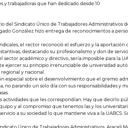
s y trabajadoras que han dedicado desde 10
ario del Sindicato Único de Trabajadores Administrativos
gado González hizo entrega de reconocimientos a persona
dicales, el rector reconoció el esfuerzo y la aportació
ustantivas, destacando su profesionalismo y don de servici
 sector académico y directivo, sería imposible para la U
ite ejercer su principio irrenunciable de universidad au
 regional y nacional.
especial sobre el desenvolvimiento que el gremio admin
a, no parando un solo día con sus responsabilidades y ma
asas.
 actividades que les correspondían. Hay que decirlo púb
 equipo y al compromiso que tenemos las y los universitar
e servicio a su sociedad lo que mantiene viva a la UABCS.
ndicato Único de Trabajadores Administrativos, Araceli M