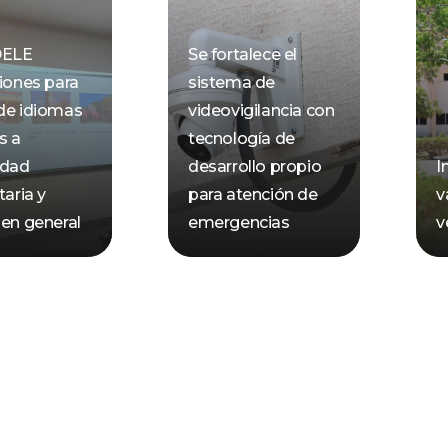
DELE
Se fortalece el
ciones para
sistema de
de idiomas
videovigilancia con
s a
tecnología de
dad
desarrollo propio
I
taria y
para atención de
v
 en general
emergencias
v