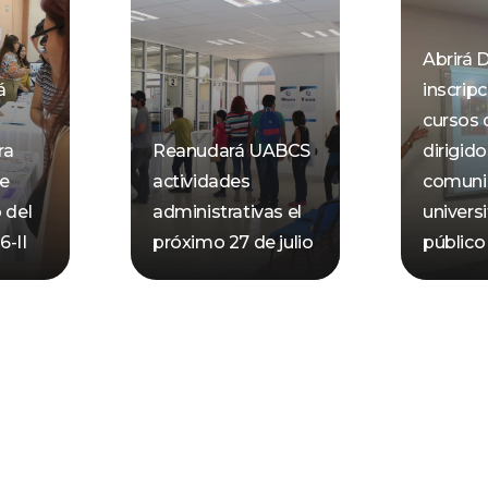
Abrirá 
á
inscrip
cursos 
ra
Reanudará UABCS
dirigido
de
actividades
comuni
 del
administrativas el
universi
-II
próximo 27 de julio
público