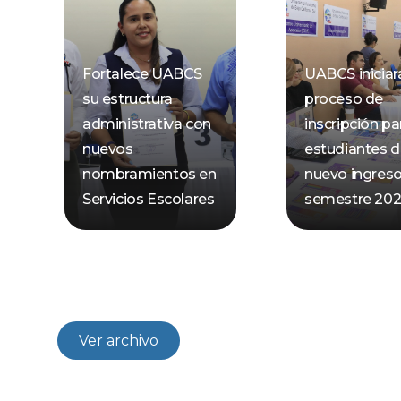
Fortalece UABCS
UABCS iniciar
su estructura
proceso de
administrativa con
inscripción pa
nuevos
estudiantes 
nombramientos en
nuevo ingreso
Servicios Escolares
semestre 2026
Ver archivo