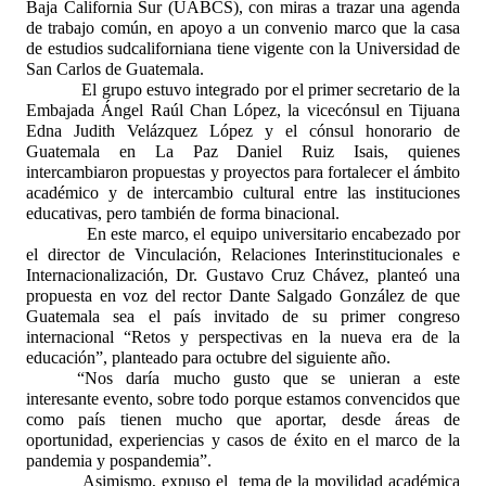
Baja California Sur (UABCS), con miras a trazar una agenda
de trabajo común, en apoyo a un convenio marco que la casa
de estudios sudcaliforniana tiene vigente con la Universidad de
San Carlos de Guatemala.
El grupo estuvo integrado por el primer secretario de la
Embajada Ángel Raúl Chan López, la vicecónsul en Tijuana
Edna Judith Velázquez López y el cónsul honorario de
Guatemala en La Paz Daniel Ruiz Isais, quienes
intercambiaron propuestas y proyectos para fortalecer el ámbito
académico y de intercambio cultural entre las instituciones
educativas, pero también de forma binacional.
En este marco, el equipo universitario encabezado por
el director de Vinculación, Relaciones Interinstitucionales e
Internacionalización, Dr. Gustavo Cruz Chávez, planteó una
propuesta en voz del rector Dante Salgado González de que
Guatemala sea el país invitado de su primer congreso
internacional “Retos y perspectivas en la nueva era de la
educación”, planteado para octubre del siguiente año.
“Nos daría mucho gusto que se unieran a este
interesante evento, sobre todo porque estamos convencidos que
como país tienen mucho que aportar, desde áreas de
oportunidad, experiencias y casos de éxito en el marco de la
pandemia y pospandemia”.
Asimismo, expuso el
tema de la movilidad académica