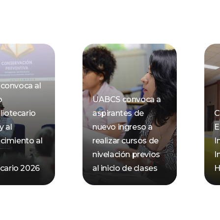
convoca al
o
UABCS convoca a
liotecario
aspirantes de
C
y al
nuevo ingreso a
E
cimiento al
realizar cursos de
I
nivelación previos
I
ecario 2026
al inicio de clases
H