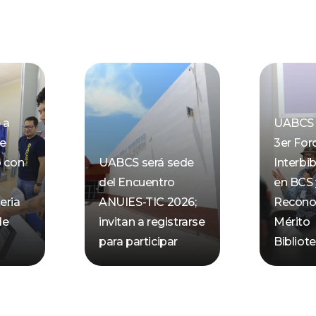
 a
UABCS 
de
3er For
o con
UABCS será sede
Interbib
del Encuentro
en BCS 
eria
ANUIES-TIC 2026;
Recono
de
invitan a registrarse
Mérito
para participar
Bibliot