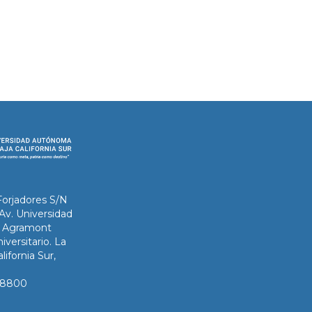
Forjadores S/N
 Av. Universidad
ix Agramont
iversitario. La
lifornia Sur,
3-8800