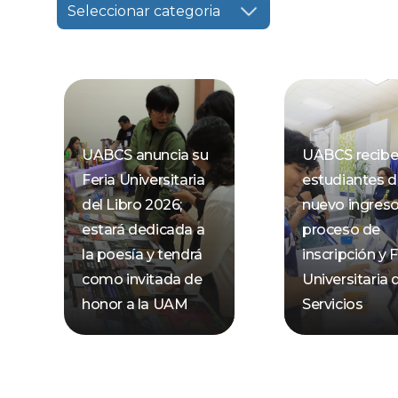
Seleccionar categoria
UABCS anuncia su
UABCS recibe
Feria Universitaria
estudiantes 
del Libro 2026;
nuevo ingres
estará dedicada a
proceso de
la poesía y tendrá
inscripción y F
como invitada de
Universitaria 
honor a la UAM
Servicios