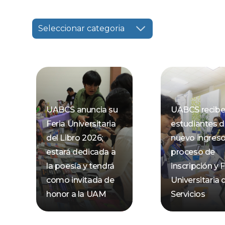
Seleccionar categoria
UABCS anuncia su
UABCS recibe
Feria Universitaria
estudiantes 
del Libro 2026;
nuevo ingres
estará dedicada a
proceso de
la poesía y tendrá
inscripción y F
como invitada de
Universitaria 
honor a la UAM
Servicios