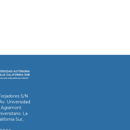
Forjadores S/N
 Av. Universidad
ix Agramont
iversitario. La
lifornia Sur,