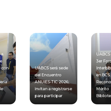
 a
UABCS 
de
3er For
o con
UABCS será sede
Interbib
del Encuentro
en BCS 
eria
ANUIES-TIC 2026;
Recono
de
invitan a registrarse
Mérito
para participar
Bibliot