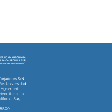
Forjadores S/N
 Av. Universidad
ix Agramont
iversitario. La
lifornia Sur,
3-8800