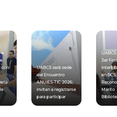
 a
UABCS 
de
3er For
o con
UABCS será sede
Interbib
del Encuentro
en BCS 
eria
ANUIES-TIC 2026;
Recono
de
invitan a registrarse
Mérito
para participar
Bibliot