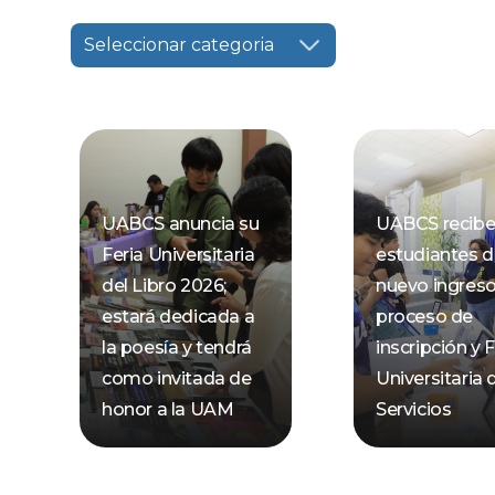
Seleccionar categoria
UABCS anuncia su
UABCS recibe
Feria Universitaria
estudiantes 
del Libro 2026;
nuevo ingres
estará dedicada a
proceso de
la poesía y tendrá
inscripción y F
como invitada de
Universitaria 
honor a la UAM
Servicios