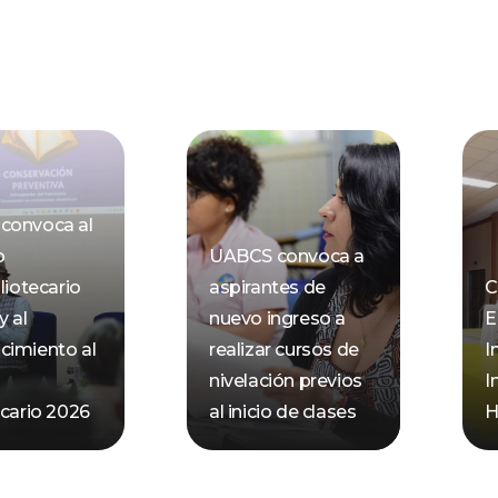
convoca al
o
UABCS convoca a
liotecario
aspirantes de
C
y al
nuevo ingreso a
E
cimiento al
realizar cursos de
I
nivelación previos
I
ecario 2026
al inicio de clases
H