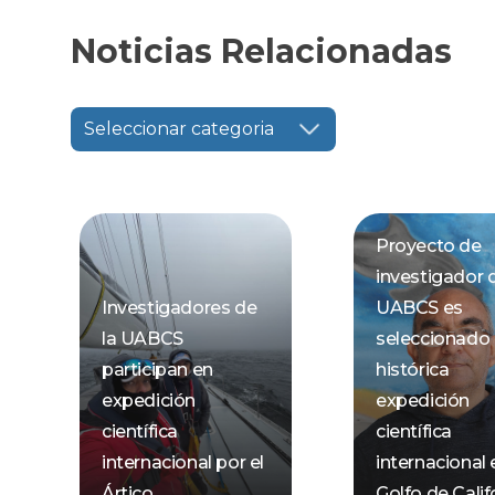
Noticias Relacionadas
Seleccionar categoria
Proyecto de
investigador d
Investigadores de
UABCS es
la UABCS
seleccionado 
participan en
histórica
expedición
expedición
científica
científica
internacional por el
internacional 
Ártico
Golfo de Calif