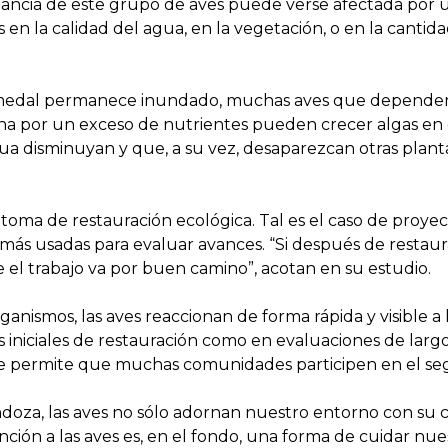
ndancia de este grupo de aves puede verse afectada por
 en la calidad del agua, en la vegetación, o en la cantid
umedal permanece inundado, muchas aves que dependen d
mina por un exceso de nutrientes pueden crecer algas en
ua disminuyan y que, a su vez, desaparezcan otras plan
toma de restauración ecológica. Tal es el caso de proye
ás usadas para evaluar avances. “Si después de restaur
 el trabajo va por buen camino”, acotan en su estudio.
ganismos, las aves reaccionan de forma rápida y visible a 
s iniciales de restauración como en evaluaciones de larg
e permite que muchas comunidades participen en el seg
Mendoza, las aves no sólo adornan nuestro entorno con su
ión a las aves es, en el fondo, una forma de cuidar nue