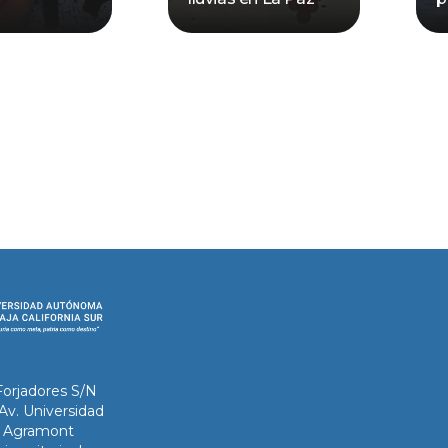
Forjadores S/N
 Av. Universidad
ix Agramont