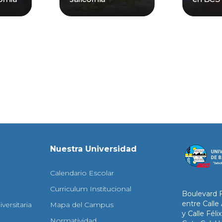
Nuestra Universidad
Calendario Escolar
Curriculum Institucional
Boulevard 
entre Calle
versitaria
Mapa del Campus
y Calle Fél
Normatividad