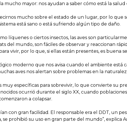
a mucho mayor: nos ayudan a saber cómo está la salud d
ecirnos mucho sobre el estado de un lugar, por lo que se
sistema está sano o está sufriendo algún tipo de daño.
mo líquenes o ciertos insectos, las aves son particularme
bitats del mundo, son fáciles de observar y reaccionan rá
a vivir, por lo que, si ellas están presentes, es buena se
ógico moderno que nos avisa cuando el ambiente está c
muchas aves nos alertan sobre problemas en la naturalez
muy específicas para sobrevivir, lo que convierte su pr
onocidos ocurrió durante el siglo XX, cuando poblacione
 comenzaron a colapsar.
ían con gran facilidad. El responsable era el DDT, un p
ta, se prohibió su uso en gran parte del mundo”, explica Ar