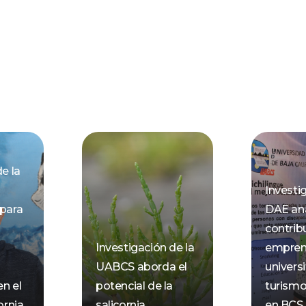
e la
Investi
para
DAE ana
contrib
Investigación de la
empren
UABCS aborda el
universi
en el
potencial de la
turismo
ornia
salicornia
en BCS