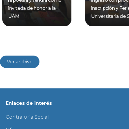
la poesía y tendrá como
ingreso con pro
invitada de honor a la
inscripción y Feri
UAM
Universitaria de 
Ver archivo
Enlaces de interés
Contraloría Social