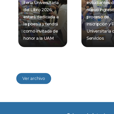
Feria Universitaria
estudiantes 
del Libro 2026;
nuevo ingres
estará dedicada a
proceso de
la poesía y tendrá
inscripción y F
como invitada de
Universitaria 
honor a la UAM
Servicios
Ver archivo