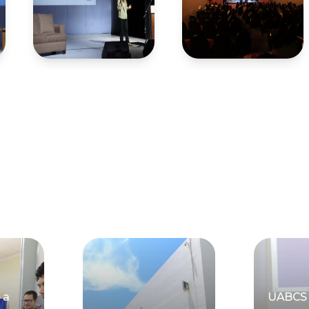
 a
UABCS 