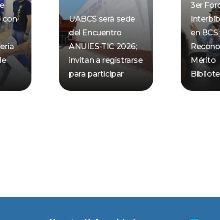
de
3er For
o con
UABCS será sede
Interbib
del Encuentro
en BCS 
eria
ANUIES-TIC 2026;
Recono
de
invitan a registrarse
Mérito
para participar
Bibliot