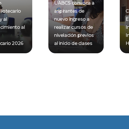
o
UABCS convoca a
liotecario
aspirantes de
C
y al
nuevo ingreso a
E
cimiento al
realizar cursos de
I
nivelación previos
I
ecario 2026
al inicio de clases
H