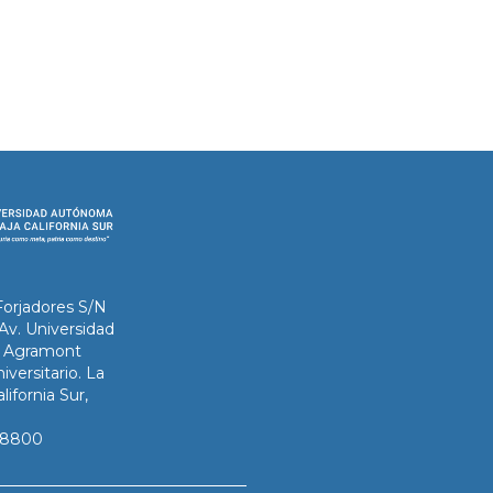
Forjadores S/N
 Av. Universidad
ix Agramont
iversitario. La
lifornia Sur,
3-8800