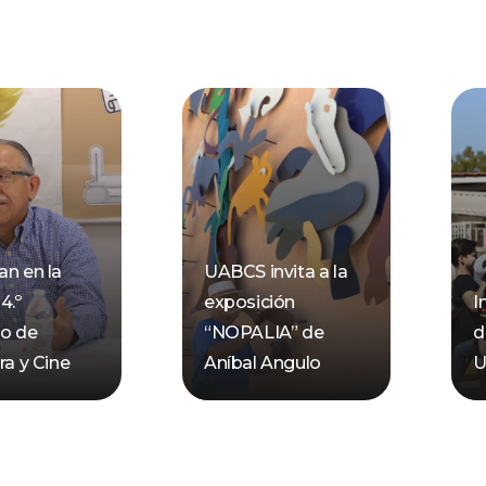
an en la
UABCS invita a la
4.º
exposición
I
io de
“NOPALIA” de
d
ra y Cine
Aníbal Angulo
U