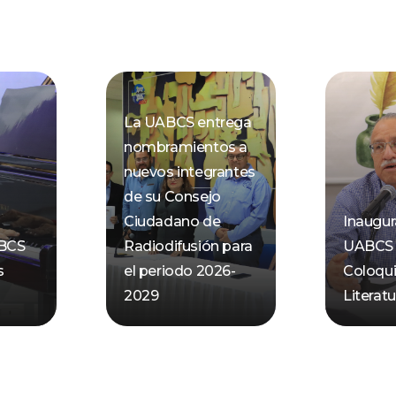
La UABCS entrega
nombramientos a
nuevos integrantes
de su Consejo
Ciudadano de
Inaugur
ABCS
Radiodifusión para
UABCS 
s
el periodo 2026-
Coloqu
2029
Literatu