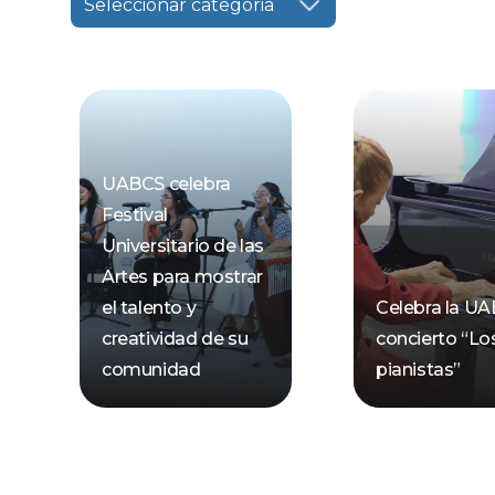
Seleccionar categoria
UABCS celebra
Festival
Universitario de las
Artes para mostrar
el talento y
Celebra la U
creatividad de su
concierto “Lo
comunidad
pianistas”