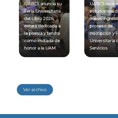
UABCS anuncia su
UABCS recibe
Feria Universitaria
estudiantes 
del Libro 2026;
nuevo ingres
estará dedicada a
proceso de
la poesía y tendrá
inscripción y F
como invitada de
Universitaria 
honor a la UAM
Servicios
Ver archivo