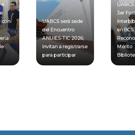
 a
UABCS 
de
3er For
o con
UABCS será sede
Interbib
del Encuentro
en BCS 
eria
ANUIES-TIC 2026;
Recono
de
invitan a registrarse
Mérito
para participar
Bibliot