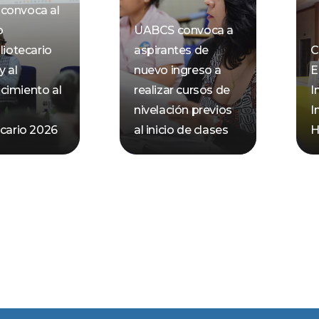
convoca al
o
UABCS convoca a
liotecario
aspirantes de
C
y al
nuevo ingreso a
E
cimiento al
realizar cursos de
I
nivelación previos
I
ecario 2026
al inicio de clases
H