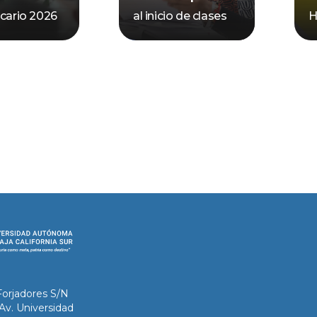
ecario 2026
al inicio de clases
H
Forjadores S/N
 Av. Universidad