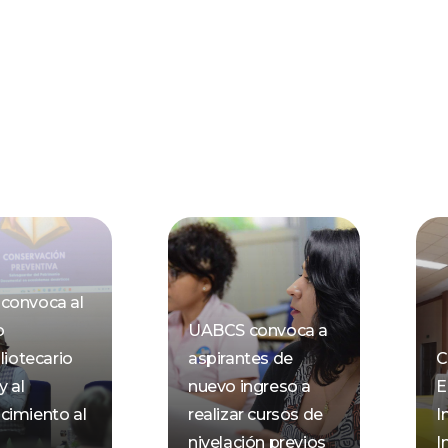
convoca al
o
UABCS convoca a
liotecario
aspirantes de
C
y al
nuevo ingreso a
E
cimiento al
realizar cursos de
I
nivelación previos
I