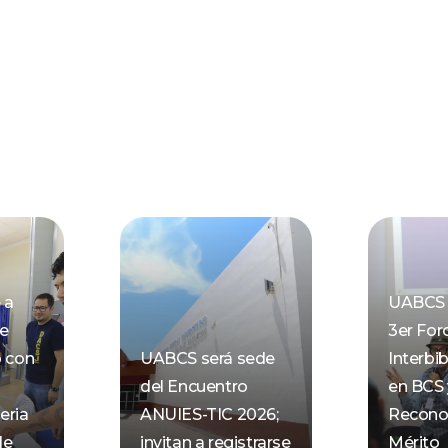
 a
UABCS 
de
3er For
o con
UABCS será sede
Interbib
del Encuentro
en BCS 
eria
ANUIES-TIC 2026;
Recono
de
invitan a registrarse
Mérito