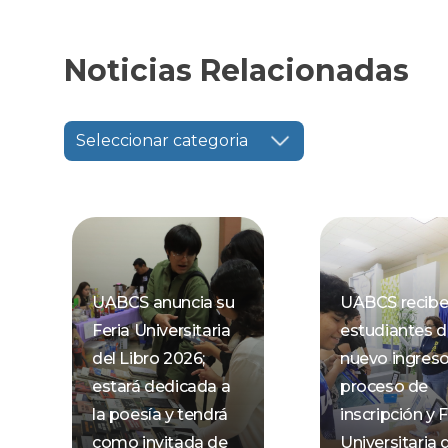
Noticias Relacionadas
Seleccionar categoria
UABCS anuncia su
UABCS recibe
Feria Universitaria
estudiantes 
del Libro 2026;
nuevo ingres
estará dedicada a
proceso de
la poesía y tendrá
inscripción y F
como invitada de
Universitaria 