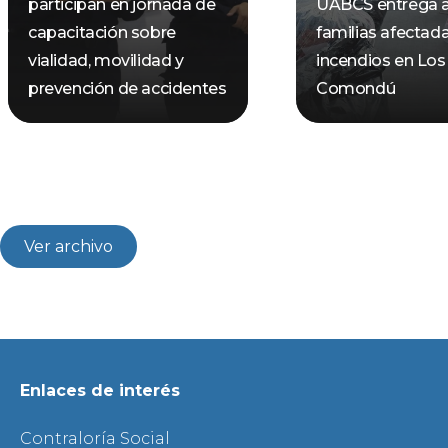
participan en jornada de
UABCS entrega 
capacitación sobre
familias afectad
vialidad, movilidad y
incendios en Los
prevención de accidentes
Comondú
Ver archivo
Enlaces de interés
Contraloría Social