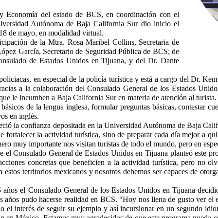
o y Economía del estado de BCS, en coordinación con el
versidad Autónoma de Baja California Sur dio inicio el
 18 de mayo, en modalidad virtual.
ción de la Mtra. Rosa Maribel Collins, Secretaria de
López García, Secretario de Seguridad Pública de BCS; de
onsulado de Estados Unidos en Tijuana, y del Dr. Dante
acas, en especial de la policía turística y está a cargo del Dr. Ken
cias a la colaboración del Consulado General de los Estados Unidos 
que le incumben a Baja California Sur en materia de atención al turista.
os de la lengua inglesa, formular preguntas básicas, contestar cuest
os en inglés.
ió la confianza depositada en la Universidad Autónoma de Baja Californi
 fortalecer la actividad turística, sino de preparar cada día mejor a q
úmero muy importante nos visitan turistas de todo el mundo, pero en esp
 el Consulado General de Estados Unidos en Tijuana planteó este pro
ciones concretas que beneficien a la actividad turística, pero no ol
 estos territorios mexicanos y nosotros debemos ser capaces de otorgar
 años el Consulado General de los Estados Unidos en Tijuana decidió e
s años pudo hacerse realidad en BCS. “Hoy nos llena de gusto ver el e
el interés de seguir su ejemplo y así incursionar en un segundo idio
itan en México. Estamos muy agradecidos de que este programa pueda con