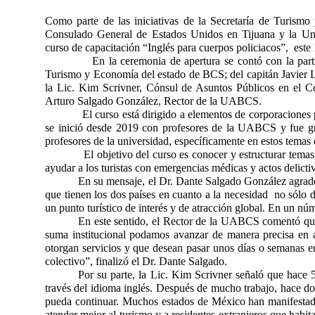
Como parte de las iniciativas de la Secretaría de Turism
Consulado General de Estados Unidos en Tijuana y la Uni
curso de capacitación “Inglés para cuerpos policiacos”, este
En la ceremonia de apertura se contó con la participa
Turismo y Economía del estado de BCS; del capitán Javier 
la Lic. Kim Scrivner, Cónsul de Asuntos Públicos en el C
Arturo Salgado González, Rector de la UABCS.
El curso está dirigido a elementos de corporaciones polici
se inició desde 2019 con profesores de la UABCS y fue gra
profesores de la universidad, específicamente en estos temas 
El objetivo del curso es conocer y estructurar temas básic
ayudar a los turistas con emergencias médicas y actos delictiv
En su mensaje, el Dr. Dante Salgado González agradec
que tienen los dos países en cuanto a la necesidad no sólo de
un punto turístico de interés y de atracción global. En un n
En este sentido, el Rector de la UABCS comentó que
suma institucional podamos avanzar de manera precisa en ac
otorgan servicios y que desean pasar unos días o semanas en
colectivo”, finalizó el Dr. Dante Salgado.
Por su parte, la Lic. Kim Scrivner señaló que hace 5
través del idioma inglés. Después de mucho trabajo, hace do
pueda continuar. Muchos estados de México han manifestado 
atender mejor al turismo y a residentes extranjeros que hab