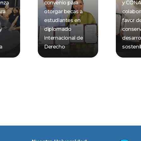
anza
convenio para
y CON
ara
otorgar becas a
colabor
estudiantes en
favor de
y
diplomado
conserv
internacional de
desarro
ca
Derecho
sosteni