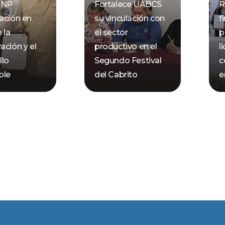
ANP
Fortalece UABCS
R
ación en
su vinculación con
f
 la
el sector
p
ación y el
productivo en el
l
llo
Segundo Festival
c
ble
del Cabrito
e