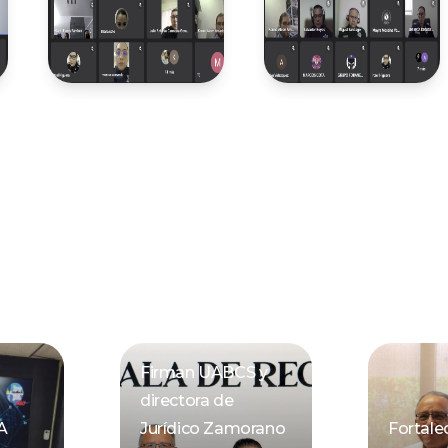
Firman UABCS y
directora de
A
Jurídico Zamorano
Fortal