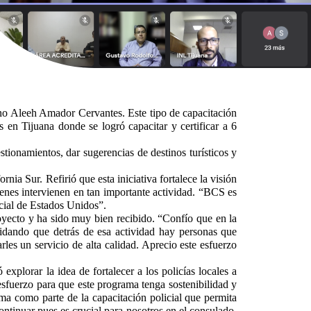
no Aleeh Amador Cervantes. Este tipo de capacitación
en Tijuana donde se logró capacitar y certificar a 6
ionamientos, dar sugerencias de destinos turísticos y
a Sur. Refirió que esta iniciativa fortalece la visión
uienes intervienen en tan importante actividad. “BCS es
ecial de Estados Unidos”.
yecto y ha sido muy bien recibido. “Confío que en la
vidando que detrás de esa actividad hay personas que
les un servicio de alta calidad. Aprecio este esfuerzo
xplorar la idea de fortalecer a los policías locales a
sfuerzo para que este programa tenga sostenibilidad y
ma como parte de la capacitación policial que permita
tinuar pues es crucial para nosotros en el consulado.