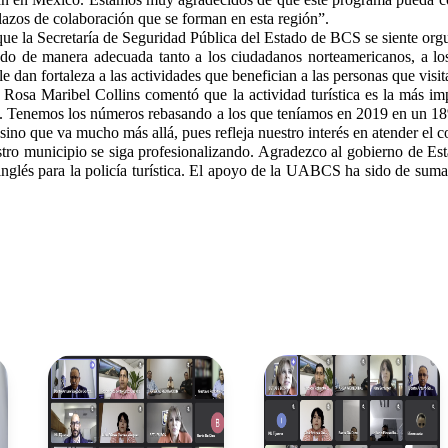
 lazos de colaboración que se forman en esta región”.
ue la Secretaría de Seguridad Pública del Estado de BCS se siente orgu
ndo de manera adecuada tanto a los ciudadanos norteamericanos, a los
e dan fortaleza a las actividades que benefician a las personas que vi
 Rosa Maribel Collins comentó que la actividad turística es la más i
d. Tenemos los números rebasando a los que teníamos en 2019 en un 18
 sino que va mucho más allá, pues refleja nuestro interés en atender el
uestro municipio se siga profesionalizando. Agradezco al gobierno de Es
inglés para la policía turística. El apoyo de la UABCS ha sido de sum