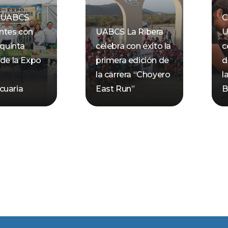
a UABCS
C
ntes con
UABCS La Ribera
U
 quinta
celebra con éxito la
c
 de la Expo
primera edición de
d
n
la carrera “Choyero
l
cuaria
East Run”
B