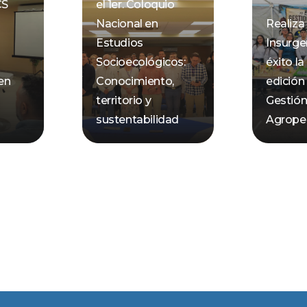
CS
el 1er. Coloquio
Nacional en
Realiz
Estudios
Insurge
Socioecológicos:
éxito la
 en
Conocimiento,
edición
territorio y
Gestió
sustentabilidad
Agrope