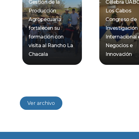
Gestión de la
Celebra UAB
Producción
Los Cabos
Agropecuaria
Congreso de
fortalecen su
Investigación
formación con
Internacional
visita al Rancho La
Negocios e
Chacala
Innovación
Ver archivo