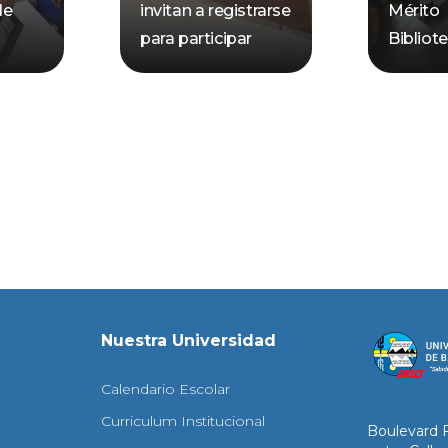
de
invitan a registrarse
Mérito
para participar
Bibliot
Nuestra Universidad
Calendario Escolar
Curriculum Institucional
Boulevard 