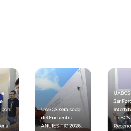
 a
UABCS 
de
3er For
o con
UABCS será sede
Interbib
del Encuentro
en BCS 
eria
ANUIES-TIC 2026;
Recono