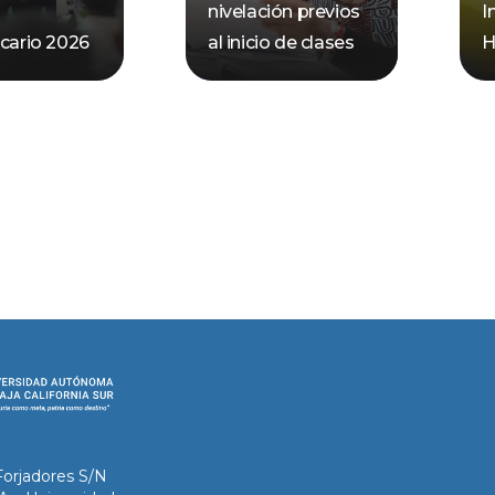
nivelación previos
I
ecario 2026
al inicio de clases
H
Forjadores S/N