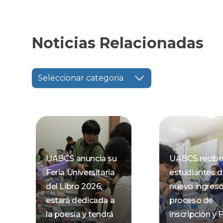
Noticias Relacionadas
Seleccionar categoria
UABCS anuncia su
UABCS recibe
Feria Universitaria
estudiantes 
del Libro 2026;
nuevo ingres
estará dedicada a
proceso de
la poesía y tendrá
inscripción y F