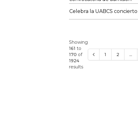
Celebra la UABCS concierto “
Showing
161
to
170
of
1
2
...
1924
results