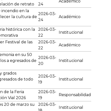
Académico
elación de retrato
24
 incendio en la
2026-03-
alecer la cultura de
Académico
24
 histórica con la
2026-03-
Institucional
emorativa
22
r Festival de las
2026-03-
Académico
22
remonia en su 50
2026-03-
ulos a egresados de
Institucional
20
y grados
2026-03-
gresados de todo
Institucional
19
 de la Feria
2026-03-
Responsabilidad
ción Vial 2026
19
es 20 de marzo su
2026-03-
Institucional
18