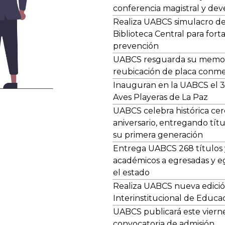
conferencia magistral y dev
Realiza UABCS simulacro de
Biblioteca Central para fort
prevención
UABCS resguarda su memoria
reubicación de placa conm
Inauguran en la UABCS el 3e
Aves Playeras de La Paz
UABCS celebra histórica ce
aniversario, entregando tít
su primera generación
Entrega UABCS 268 títulos 
académicos a egresadas y e
el estado
Realiza UABCS nueva edición
Interinstitucional de Educa
UABCS publicará este viern
convocatoria de admisión