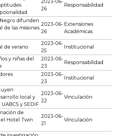
2023-06-
aptitudes
Responsabilidad
26
pcionalidad
o Negro difunden
2023-06-
Extensiones
l de las misiones
26
Académicas
2023-06-
l de verano
Institucional
25
ños y niñas del
2023-06-
Responsabilidad
e
23
adores
2023-06-
Institucional
23
cluyen
2023-06-
arrollo local y
Vinculación
22
r UABCS y SEDIF
nación de
2023-06-
 el Hotel Twin
Vinculación
21
e investigación