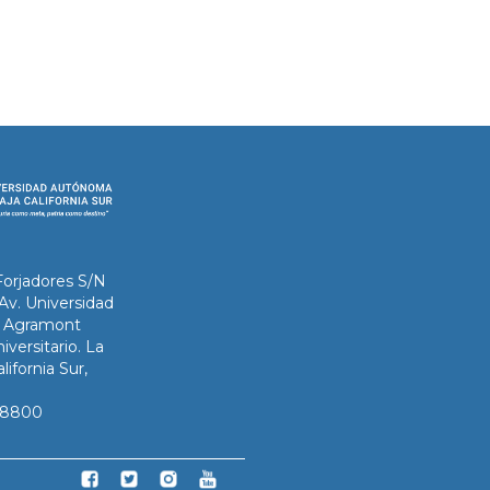
Forjadores S/N
 Av. Universidad
ix Agramont
iversitario. La
lifornia Sur,
3-8800