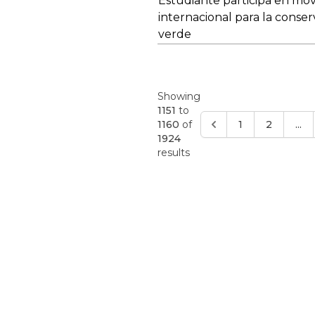
Estudiante participa en mov
internacional para la conse
verde
Showing
1151
to
1160
of
1
2
...
1924
results