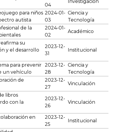
Investigación
04
eojuego para niños
2024-01-
Ciencia y
pectro autista
03
Tecnología
fesional de la
2024-01-
Académico
bientales
02
reafirma su
2023-12-
n y el desarrollo
Institucional
31
tema para prevenir
2023-12-
Ciencia y
de un vehículo
28
Tecnología
oración de
2023-12-
Vinculación
27
e libros
2023-12-
rdo con la
Vinculación
26
 colaboración en
2023-12-
Institucional
a
25