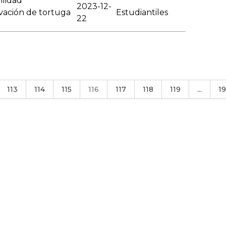
ilidad
2023-12-
rvación de tortuga
Estudiantiles
22
113
114
115
116
117
118
119
...
1