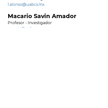
l.alonso@uabcs.mx
Macario Savin Amador
Profesor - Investigador
msavin@uabcs.mx
Madelein Galindo De La Cruz
Profesor - Investigador
mgalindo@uabcs.mx
Manuel de Jesús Valenzuela
Araujo
Profesor - Investigador
vzuela@uabcs.mx
Maria Esther Jiménez López
Profesor - Investigador