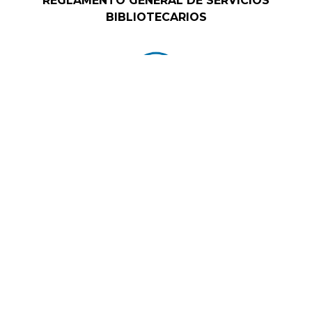
REGLAMENTO GENERAL DE SERVICIOS
BIBLIOTECARIOS
LINEAMIENTOS DE CENTROS DE CÓMPUTO
CÓDIGO DE ÉTICA