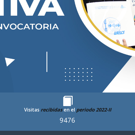
Visitas
recibidas
en el
periodo 2022-II
9476