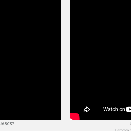
 UABCS?
Elaborado 