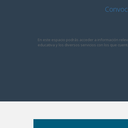
Convoca
En este espacio podrás acceder a información relev
educativa y los diversos servicios con los que cuent