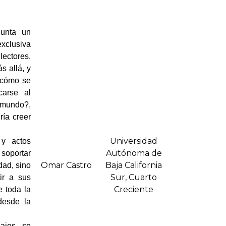
gunta un
exclusiva
lectores.
s allá, y
 ¿cómo se
carse al
 mundo?,
ría creer
Universidad
 y actos
Autónoma de
 soportar
Omar Castro
Baja California
dad, sino
Sur, Cuarto
ir a sus
Creciente
e toda la
desde la
ajes, se