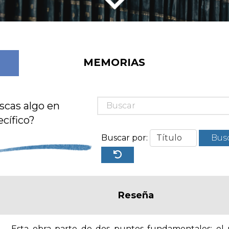
MEMORIAS
scas algo en
cífico?
Buscar por:
Bus
Reseña
Esta obra parte de dos puntos fundamentales: el 