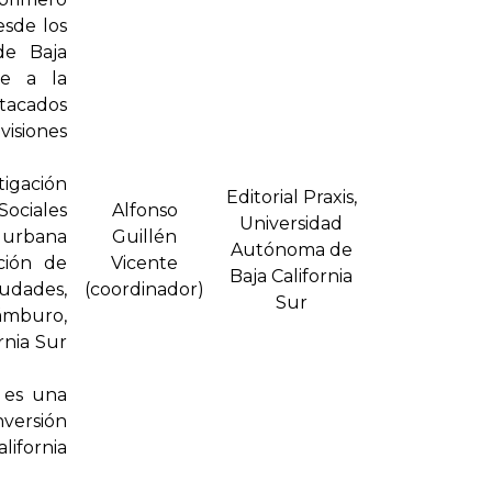
esde los
de Baja
de a la
tacados
visiones
igación
Editorial Praxis,
Sociales
Alfonso
Universidad
 urbana
Guillén
Autónoma de
ción de
Vicente
Baja California
iudades,
(coordinador)
Sur
ámburo,
rnia Sur
o es una
nversión
lifornia