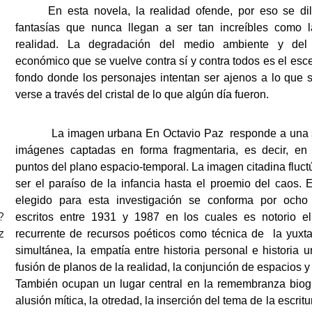
En esta novela, la realidad ofende, por eso se di
fantasías que nunca llegan a ser tan increíbles como l
realidad. La degradación del medio ambiente y del
económico que se vuelve contra sí y contra todos es el esc
fondo donde los personajes intentan ser ajenos a lo que 
verse a través del cristal de lo que algún día fueron.
La imagen urbana En Octavio Paz responde a una
imágenes captadas en forma fragmentaria, es decir, en 
puntos del plano espacio-temporal. La imagen citadina fluc
ser el paraíso de la infancia hasta el proemio del caos.
E
elegido para esta investigación se conforma por och
?
escritos entre 1931 y 1987 en los cuales es notorio e
z
recurrente de recursos poéticos como técnica de la yuxt
simultánea, la empatía entre historia personal e historia u
fusión de planos de la realidad, la conjunción de espacios y
También ocupan un lugar central en la remembranza biogr
alusión mítica, la otredad, la inserción del tema de la escrit