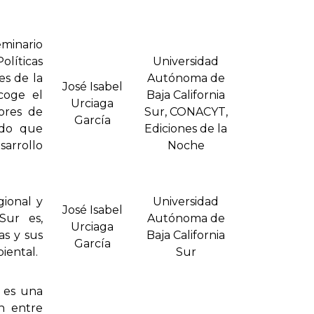
minario
olíticas
Universidad
es de la
Autónoma de
José Isabel
coge el
Baja California
Urciaga
ores de
Sur, CONACYT,
Garcí­a
ado que
Ediciones de la
arrollo
Noche
gional y
Universidad
José Isabel
Sur es,
Autónoma de
Urciaga
as y sus
Baja California
Garcí­a
biental.
Sur
 es una
n entre