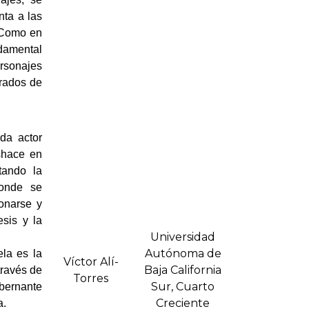
nta a las
. Como en
damental
ersonajes
brados de
da actor
eshace en
tando la
donde se
ionarse y
esis y la
Universidad
Autónoma de
ela es la
Ví­ctor Alí­
Baja California
través de
Torres
Sur, Cuarto
bernante
Creciente
a.