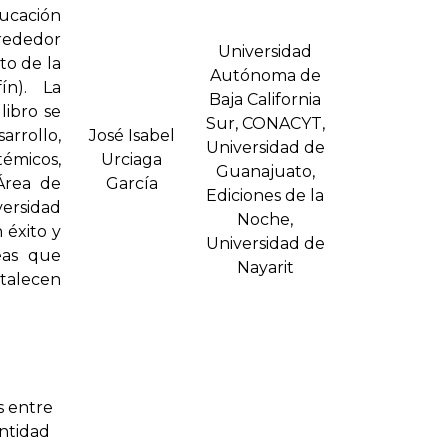
ucación
rededor
Universidad
to de la
Autónoma de
ín). La
Baja California
libro se
Sur, CONACYT,
rrollo,
José Isabel
Universidad de
émicos,
Urciaga
Guanajuato,
Área de
Garcí­a
Ediciones de la
ersidad
Noche,
 éxito y
Universidad de
deas que
Nayarit
rtalecen
s entre
entidad