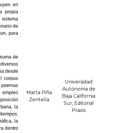
luyen en
a propia
 sistema
enario de
son, para
 suma de
diversos
túa desde
l corpus
Universidad
o poemas
Autónoma de
Marta Piña
l empleo
Baja California
Zentella
aposición
Sur, Editorial
rbana, la
Praxis
 tiempos.
áfica, la
ura dentro