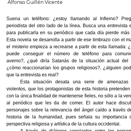
Alfonso Guillén Vicente
Suena un teléfono: ¿estoy llamando al Infierno? Pre
periodista del otro lado de la línea. Busca una entrevista 
para publicarla en su periódico que cada día pierde más 
Esta novela se desarrolla a partir de ese timbrazo con el má
el misterio empieza a recrearse a partir de esta llamada:
puede conseguir el número de teléfono para comuni
averno?, ¿qué diría Satanás de la situación actual del
¿cómo reaccionarían los grupos religiosos?, ¿alguien pod
que la entrevista es real?
Esta situación desata una serie de amenazas
violentos, que los protagonistas de esta historia pretenden
con la única finalidad de mantenerse fieles, no sólo a la ver
al periódico que les da de comer. El autor hace discut
personajes sobre la relevancia del ángel caído a través d
historia de la humanidad, pues señala su importancia 
perspectiva religiosa y artística de la cultura occidental.
A través de diálogos constantes entre los person