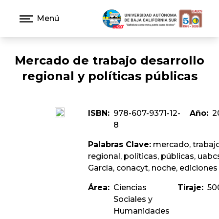
Menú
Mercado de trabajo desarrollo
regional y polí­ticas públicas
ISBN:
978-607-9371-12-
Año:
2
8
Palabras Clave:
mercado, trabajo,
regional, polí­ticas, públicas, uabc
Garcí­a, conacyt, noche, ediciones
Área:
Ciencias
Tiraje:
50
Sociales y
Humanidades