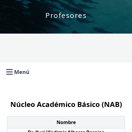
Profesores
Menú
Open main menu
Núcleo Académico Básico (NAB)
Nombre