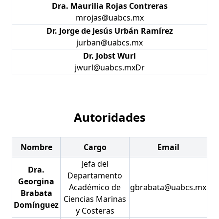
Dra. Maurilia Rojas Contreras
mrojas@uabcs.mx
Dr. Jorge de Jesús Urbán Ramírez
jurban@uabcs.mx
Dr. Jobst Wurl
jwurl@uabcs.mxDr
Autoridades
Nombre
Cargo
Email
Jefa del
Dra.
Departamento
Georgina
Académico de
gbrabata@uabcs.mx
Brabata
Ciencias Marinas
Domínguez
y Costeras