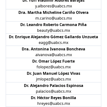
Dr. Yuri Vladimir Albores Barajas
y.albores@uabcs.mx
Dra. Martha Micheline Cariño Olvera
m.carino@uabcs.mx
Dr. Leandro Roberto Carmona Piña
beauty@uabcs.mx
Dr. Enrique Alejandro Gómez Gallardo Unzueta
eagg@uabcs.mx
Dra. Antonina Ivanova Boncheva
aivanova@uabcs.mx
Dr. Omar López Fuerte
folopez@uabcs.mx
Dr. Juan Manuel López Vivas
jmlopez@uabcs.mx
Dr. Alejandro Palacios Espinosa
palacios@uabcs.mx
Dr. Héctor Reyes Bonilla
hreyes@uabcs.mx