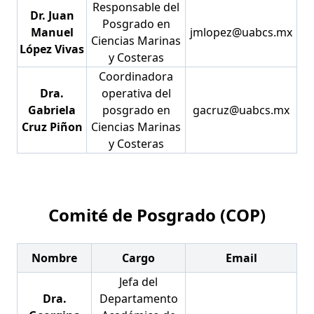
Responsable del
Dr. Juan
Posgrado en
Manuel
jmlopez@uabcs.mx
Ciencias Marinas
López Vivas
y Costeras
Coordinadora
Dra.
operativa del
Gabriela
posgrado en
gacruz@uabcs.mx
Cruz Piñon
Ciencias Marinas
y Costeras
Comité de Posgrado (COP)
Nombre
Cargo
Email
Jefa del
Dra.
Departamento