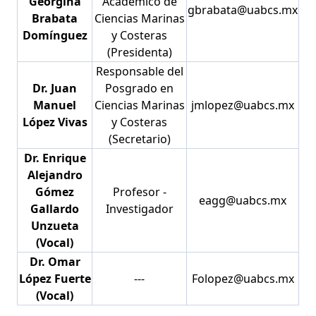
Georgina
Académico de
gbrabata@uabcs.mx
Brabata
Ciencias Marinas
Domínguez
y Costeras
(Presidenta)
Responsable del
Dr. Juan
Posgrado en
Manuel
Ciencias Marinas
jmlopez@uabcs.mx
López Vivas
y Costeras
(Secretario)
Dr. Enrique
Alejandro
Gómez
Profesor -
eagg@uabcs.mx
Gallardo
Investigador
Unzueta
(Vocal)
Dr. Omar
López Fuerte
---
Folopez@uabcs.mx
(Vocal)