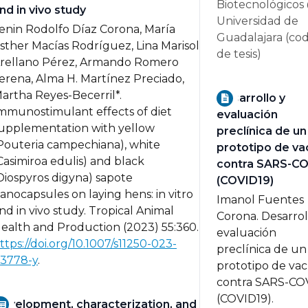
Biotecnológicos
nd in vivo study
Universidad de
enin Rodolfo Díaz Corona, María
Guadalajara (codi
sther Macías Rodríguez, Lina Marisol
de tesis)
rellano Pérez, Armando Romero
erena, Alma H. Martínez Preciado,
artha Reyes-Becerril*.
Desarrollo y
mmunostimulant effects of diet
evaluación
upplementation with yellow
preclínica de un
Pouteria campechiana), white
prototipo de v
Casimiroa edulis) and black
contra SARS-C
Diospyros digyna) sapote
(COVID19)
anocapsules on laying hens: in vitro
Imanol Fuentes
nd in vivo study.
Tropical Animal
Corona.
Desarrol
ealth and Production (2023) 55:360.
evaluación
ttps://doi.org/10.1007/s11250-023-
preclínica de un
3778-y
.
prototipo de va
contra SARS-CO
(COVID19).
evelopment, characterization, and