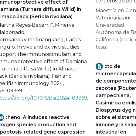
corderos de pelo
mmunoprotective effect of
amiana (Turnera diffusa Willd) in
Maestría en Cien
lmaco Jack (Seriola rivoliana)
Veterinarias @
artha Reyes-Becerril*, Minerva
Universidad
aldonado,
Autónoma de Ba
ornkanokVimolmangkang, Carlos
California (codir.
ngulo.
In vivo and ex vivo studies
tesis)
upport the immunostimulant and
mmunoprotective effect of Damiana
Efecto de
Turnera diffusa Willd) in Almaco
microencapsul
ack (Seriola rivoliana).
Fish and
de componente
hellfish immunology 2024,
zapotes (Pouter
46:109369.
campechiana,
ttps://doi.org/10.1016/j.fsi.2024.109369
.
Casimiroa edulis
Diospyrus dygin
isphenol A induces reactive
sobre el sistem
xygen species production and
inmune y la salu
poptosis-related gene expression
intestinal en