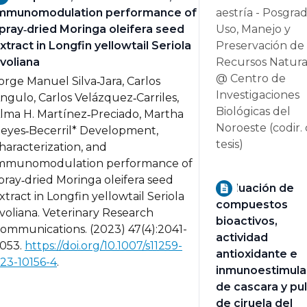
mmunomodulation performance of
aestría - Posgra
pray‑dried Moringa oleifera seed
Uso, Manejo y
xtract in Longfin yellowtail Seriola
Preservación de 
ivoliana
Recursos Natura
@ Centro de
orge Manuel Silva‑Jara, Carlos
Investigaciones
ngulo, Carlos Velázquez‑Carriles,
Biológicas del
lma H. Martínez‑Preciado, Martha
Noroeste (codir.
eyes‑Becerril*
Development,
tesis)
haracterization, and
mmunomodulation performance of
pray‑dried Moringa oleifera seed
Evaluación de
xtract in Longfin yellowtail Seriola
compuestos
ivoliana.
Veterinary Research
bioactivos,
ommunications. (2023) 47(4):2041-
actividad
053.
https://doi.org/10.1007/s11259-
antioxidante e
23-10156-4
.
inmunoestimula
de cascara y pu
de ciruela del