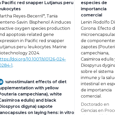
n Pacific red snapper Lutjanus peru
especies de
eukocytes
importancia
comercial
artha Reyes-Becerril*, Tania
enteno-Savin.
Bisphenol A induces
Lenin Rodolfo D
eactive oxygen species production
Corona.
Efecto 
nd apoptosis-related gene
microencapsula
xpression in Pacific red snapper
de componente
utjanus peru leukocytes.
Marine
zapotes (Pouter
iotechnology 2024.
campechiana,
ttps://doi.org/10.1007/s10126-024-
Casimiroa edulis 
0284-1
.
Diospyrus dygin
sobre el sistema
inmune y la sal
mmunostimulant effects of diet
intestinal en esp
upplementation with yellow
de importancia
Pouteria campechiana), white
comercial.
Casimiroa edulis) and black
Doctorado en
Diospyros digyna) sapote
Ciencias en Proc
anocapsules on laying hens: in vitro