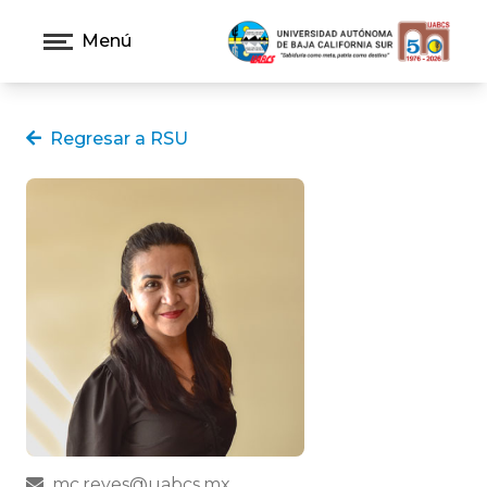
Menú
Regresar a RSU
mc.reyes@uabcs.mx