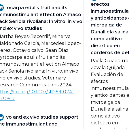
efectos
yrtocarpa edulis fruit and its
inmunoestimula
mmunostimulant effect on Almaco
y antioxidantes 
ack Seriola rivoliana: In vitro, in vivo
microalga de
nd ex vivo studies
Dunalliela salina
artha Reyes-Becerril*, Minerva
como aditivo
aldonado García, Mercedes Lopez-
dietético en
erez, Octavio calvo, Sean Díaz.
corderos de pe
yrtocarpa edulis fruit and its
Paola Guadalup
mmunostimulant effect on Almaco
Zavala Quijada.
ack Seriola rivoliana: In vitro, in vivo
Evaluación de
nd ex vivo studies.
Veterinary
efectos
esearch Communications 2024.
inmunoestimula
ttps://doi.org/10.1007/s11259-024-
y antioxidantes e
0309-z
.
microalga de
Dunalliela salina
como aditivo
n vivo and ex vivo studies support
dietético en
he immunostimulant and