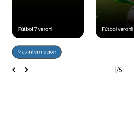
Fútbol 7 varonil
Fútbol varonil
Más información
1
/
5