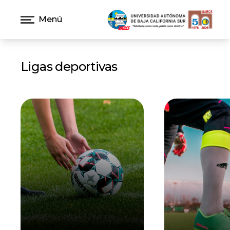
Menú
Ligas deportivas