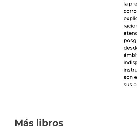
la pr
corro
expli
racio
atenc
posgr
desde
ámbit
indis
instr
son e
sus 
Más libros