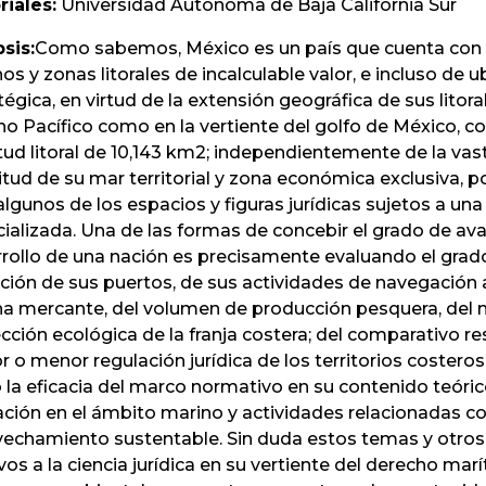
riales:
Universidad Autónoma de Baja California Sur
sis:
Como sabemos, México es un país que cuenta con
os y zonas litorales de incalculable valor, e incluso de u
tégica, en virtud de la extensión geográfica de sus litora
o Pacífico como en la vertiente del golfo de México, c
tud litoral de 10,143 km2; independientemente de la vas
tud de su mar territorial y zona económica exclusiva, 
algunos de los espacios y figuras jurídicas sujetos a una
ializada. Una de las formas de concebir el grado de av
rollo de una nación es precisamente evaluando el grad
ción de sus puertos, de sus actividades de navegación a
a mercante, del volumen de producción pesquera, del n
cción ecológica de la franja costera; del comparativo re
 o menor regulación jurídica de los territorios costero
 la eficacia del marco normativo en su contenido teóric
ación en el ámbito marino y actividades relacionadas co
echamiento sustentable. Sin duda estos temas y otro
ivos a la ciencia jurídica en su vertiente del derecho mar