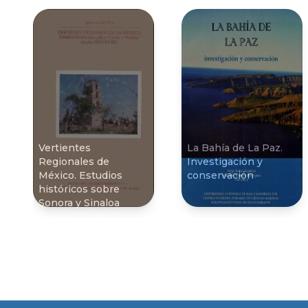
Vertientes
La Bahí­a de La Paz.
Regionales de
Investigación y
México. Estudios
conservación
históricos sobre
Sonora y Sinaloa
(Siglos XVI-XVIII)