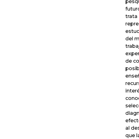
pesqu
futur
trata
repre
estud
del m
traba
exper
de co
posib
enseñ
recur
inter
conoc
selec
diagn
efect
al de
que l