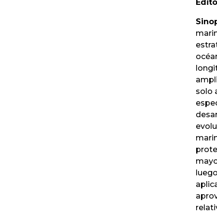
Edito
Sinop
marin
estra
océan
longi
ampli
solo 
espec
desar
evolu
marin
prote
mayor
luego
aplic
aprov
relat