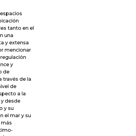
 espacios
bicación
les tanto en el
on una
ta y extensa
por mencionar
 regulación
ance y
o de
 través de la
ivel de
specto a la
s y desde
o y su
n el mar y su
s más
ítimo-