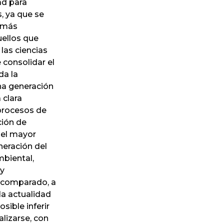
ad para
s, ya que se
emás
uellos que
las ciencias
 consolidar el
da la
na generación
 clara
 procesos de
ción de
del mayor
eneración del
mbiental,
 y
o comparado, a
la actualidad
sible inferir
alizarse, con