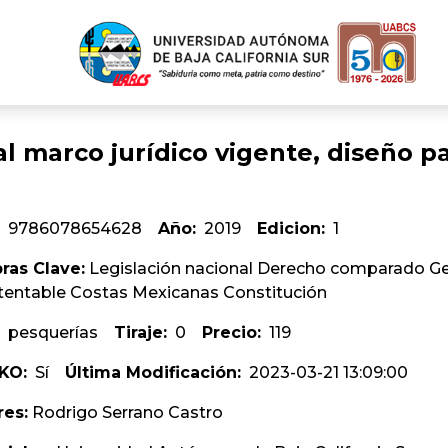
l marco jurídico vigente, diseño p
9786078654628
Año:
2019
Edicion:
1
ras Clave:
Legislación nacional Derecho comparado Ges
tentable Costas Mexicanas Constitución
pesquerías
Tiraje:
0
Precio:
119
KO:
Sí
Última Modificación:
2023-03-21 13:09:00
res:
Rodrigo Serrano Castro