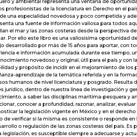
ero y ambiental representa una ventana de oportunid
os profesionistas de la licenciatura en Derecho en el paí
 de una especialidad novedosa y poco competida y ad
senta una fuente de información valiosa para todos aq
ian el mar y las zonas costeras desde la perspectiva de 
ar. Por ello este libro es una valiosísima oportunidad de
jo desarrollado por más de 15 años para aportar, con to
iencia e información acumulada durante ese tiempo, u
nocimiento novedoso y original, útil para el país y con la
ilidad y propósito de incidir en el mejoramiento de los
anza-aprendizaje de la temática referida y en la forma
sos humanos de nivel licenciatura y posgrado. Resulta 
és jurídico, dentro de nuestra línea de investigación y g
imiento, a saber las disciplinas marítima-pesquera y a
cionar, conocer a profundidad, razonar, analizar, evaluar
osticar la legislación vigente en México y en el derech
o de verificar si la misma es consistente o responde en 
sarrollo o regulación de las zonas costeras del país. Es po
a legislación, es susceptible siempre a adecuarse y actu