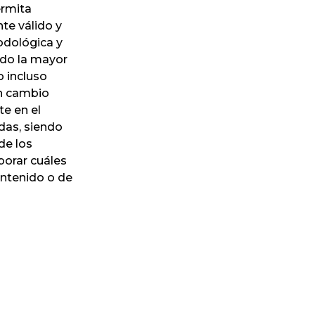
ermita
te válido y
todológica y
ido la mayor
o incluso
en cambio
te en el
idas, siendo
de los
borar cuáles
ontenido o de