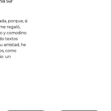
ia Sur
ada, porque, si
 me regaló,
so y comodino
do textos
su amistad, he
os, como
io: un