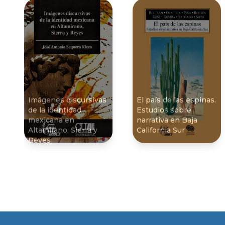
Imágenes discursivas
El paí­s de las espinas.
de la identidad
Estudios sobre
mexicana en
narrativa en Baja
Altamirano, Sierra y
California Sur
Reyes