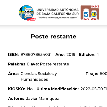
Poste restante
ISBN:
9786078654031
Año:
2019
Edicion:
1
Palabras Clave:
Poste restante
Área:
Ciencias Sociales y
Tiraje:
50
Humanidades
KIOSKO:
No
Última Modificación:
2022-05-30 11
Autores:
Javier Manríquez