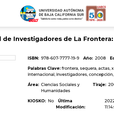
l de Investigadores de La Frontera
ISBN:
978-607-7777-19-9
Año:
2008
E
Palabras Clave:
frontera, sequera, actas, xi
internacional, investigadores, concepción, 
Área:
Ciencias Sociales y
Tiraje:
20
Humanidades
KIOSKO:
No
Última
202
Modificación:
11:14