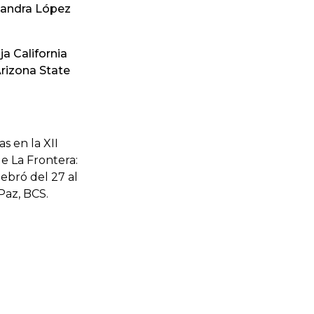
jandra López
a California
Arizona State
s en la XII
e La Frontera:
ebró del 27 al
Paz, BCS.