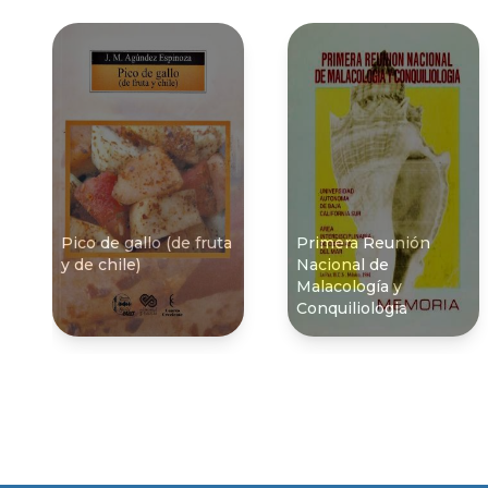
Pico de gallo (de fruta
Primera Reunión
y de chile)
Nacional de
Malacologí­a y
Conquiliologia