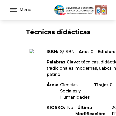
Menú
Técnicas didácticas
ISBN:
S/ISBN
Año:
0
Edicion:
Palabras Clave:
técnicas, didácti
tradicionales, modernas, uabcs, m
patiño
Área:
Ciencias
Tiraje:
0
Sociales y
Humanidades
KIOSKO:
No
Última
2
Modificación:
11