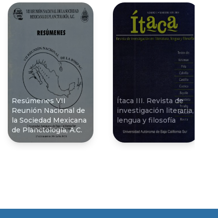
Resúmenes VII
Ítaca III. Revista de
Reunión Nacional de
investigación literaria,
la Sociedad Mexicana
lengua y filosofía
de Planctologí­a, A.C.