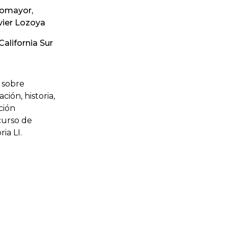
tomayor,
vier Lozoya
alifornia Sur
sobre
ión, historia,
ción
curso de
ia LI.