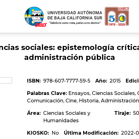
cias sociales: epistemologí­a crí­tic
administración pública
ISBN:
978-607-7777-59-5
Año:
2015
Edici
Palabras Clave:
Ensayos, Ciencias Sociales, Cr
Comunicación, Cine, Historia, Administración
Área:
Ciencias Sociales y
Tiraje:
5
Humanidades
KIOSKO:
No
Última Modificación:
2022-05