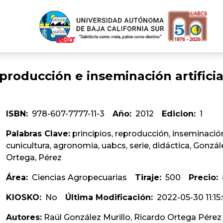
eproducción e inseminación artificia
ISBN:
978-607-7777-11-3
Año:
2012
Edicion:
1
Palabras Clave:
principios, reproducción, inseminación, 
cunicultura, agronomia, uabcs, serie, didáctica, Gonzále
Ortega, Pérez
Área:
Ciencias Agropecuarias
Tiraje:
500
Precio:
KIOSKO:
No
Última Modificación:
2022-05-30 11:15
Autores:
Raúl González Murillo, Ricardo Ortega Pérez