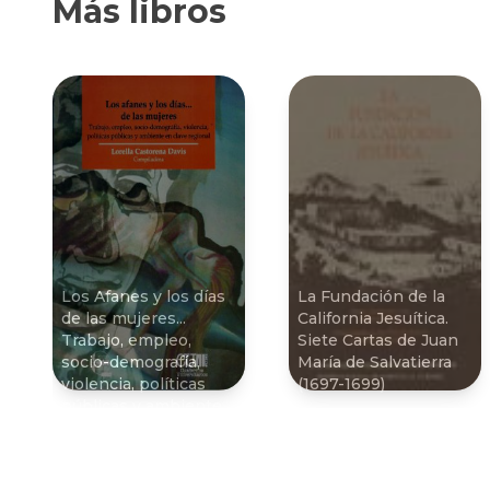
Más libros
Los Afanes y los dí­as
La Fundación de la
de las mujeres...
California Jesuí­tica.
Trabajo, empleo,
Siete Cartas de Juan
socio-demografí­a,
Marí­a de Salvatierra
violencia, polí­ticas
(1697-1699)
públicas y ambiente
en clave regional