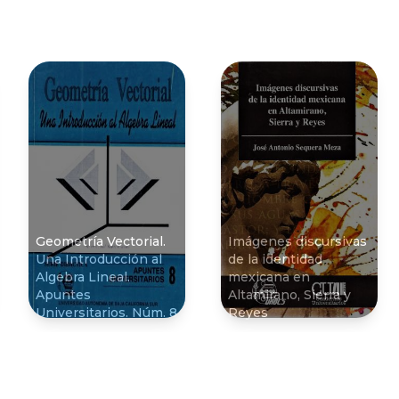
Geometrí­a Vectorial.
Imágenes discursivas
Una Introducción al
de la identidad
Algebra Lineal.
mexicana en
Apuntes
Altamirano, Sierra y
Universitarios. Núm. 8
Reyes