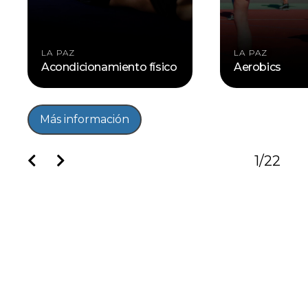
LA PAZ
LA PAZ
Acondicionamiento físico
Aerobics
Más información
1
/
22