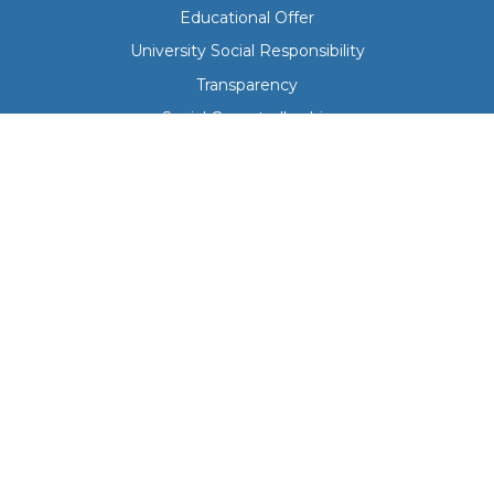
Educational Offer
University Social Responsibility
Transparency
Social Comptrollership
Our University
Institutional Curriculum
Governance Body
Regulations
Campus Map
Escolar Calendar