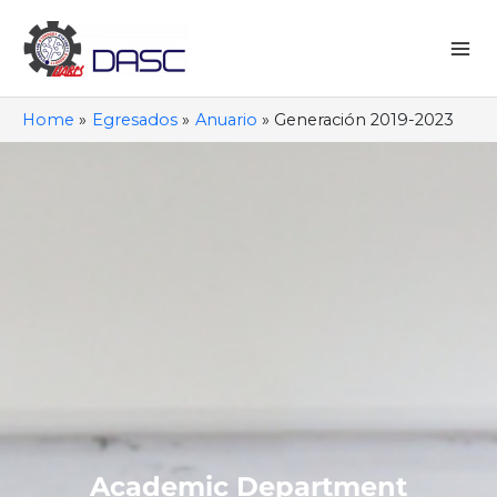
Skip
to
content
Mai
Me
Home
Egresados
Anuario
Generación 2019-2023
Academic Department