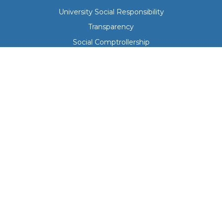
University Social Responsibility
Transparency
Social Comptrollership
Our University
Institutional Curriculum
Governance Body
Regulations
Campus Map
Escolar Calendar
Boulevard Forjadores S/N entre Calle Av. Universidad y Calle Félix