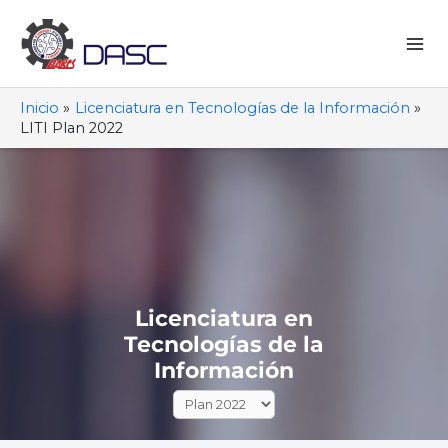
Ir
al
contenido
Mai
Me
Inicio
Licenciatura en Tecnologías de la Información
LITI Plan 2022
Licenciatura en
Tecnologías de la
Información