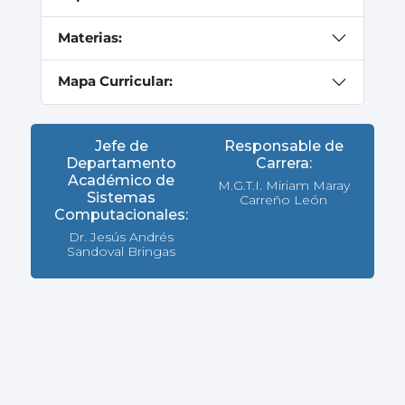
Materias:
Mapa Curricular:
Jefe de
Responsable de
Departamento
Carrera:
Académico de
M.G.T.I. Miriam Maray
Sistemas
Carreño León
Computacionales:
Dr. Jesús Andrés
Sandoval Bringas