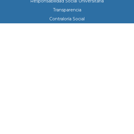
Responsabilidad Social Universitaria
Transparencia
Contraloría Social
Nuestra universidad
Curriculum Institucional
Órganos de Gobierno
Normatividad
Mapa del Campus
Calendario Escolar
Boulevard Forjadores S/N entre Calle Av. Universidad y Calle Félix
Agramont Cota Col. Universitario. La Paz, Baja California Sur,