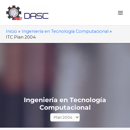
Ir
al
contenido
Mai
Me
Inicio
Ingeniería en Tecnología Computacional
ITC Plan 2004
Ingeniería en Tecnología
Computacional