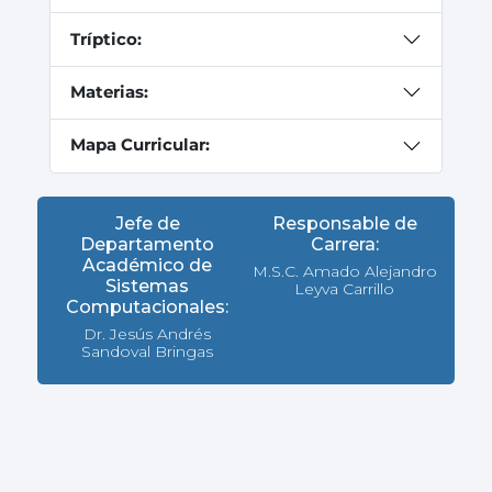
Tríptico:
Materias:
Mapa Curricular:
Jefe de
Responsable de
Departamento
Carrera:
Académico de
M.S.C. Amado Alejandro
Sistemas
Leyva Carrillo
Computacionales:
Dr. Jesús Andrés
Sandoval Bringas