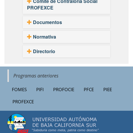
Comité de Contraloría Social
PROFEXCE
Documentos
Normativa
Directorio
Programas anteriores
FOMES
PIFI
PROFOCIE
PFCE
PIEE
PROFEXCE