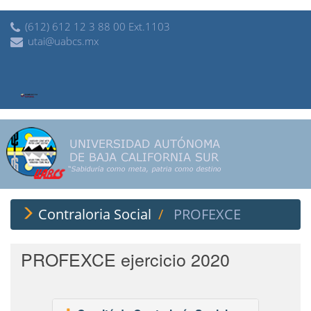
(612) 612 12 3 88 00 Ext.1103
utai@uabcs.mx
Contraloria Social
PROFEXCE
PROFEXCE ejercicio 2020